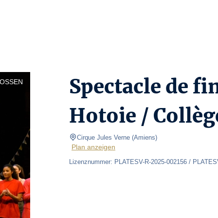
Spectacle de fi
LOSSEN
Hotoie / Collè
Cirque Jules Verne
(
Amiens
)
Plan anzeigen
Lizenznummer: PLATESV-R-2025-002156 / PLATESV