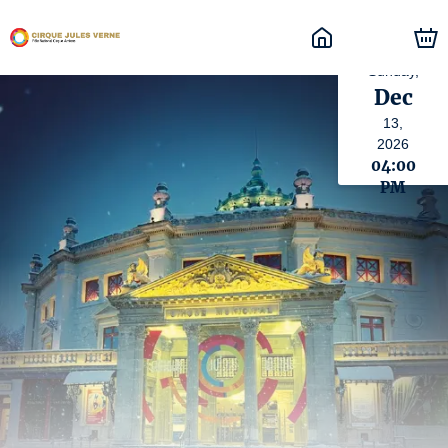
Sunday,
Dec
13,
2026
04:00
PM