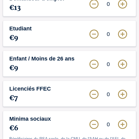
0
€13
Etudiant
0
€9
Enfant / Moins de 26 ans
0
€9
Licenciés FFEC
0
€7
Minima sociaux
0
€6
Bénéficiaires du RSA socle, de la CMU, de l'AAH ou de l'ASI, de