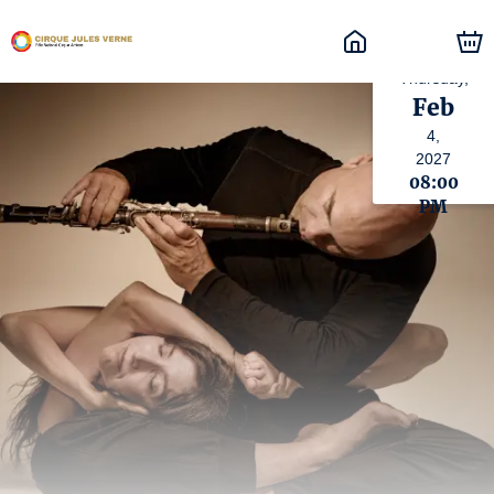
Thursday,
Feb
4,
2027
08:00
PM