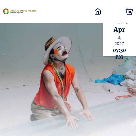
Saturday,
Apr
3,
2027
07:30
PM